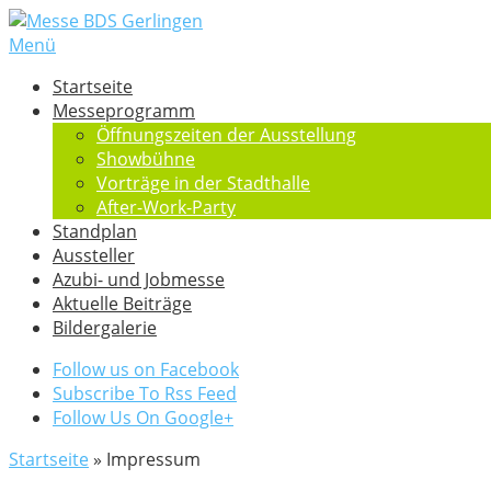
Menü
Startseite
Messeprogramm
Öffnungszeiten der Ausstellung
Showbühne
Vorträge in der Stadthalle
After-Work-Party
Standplan
Aussteller
Azubi- und Jobmesse
Aktuelle Beiträge
Bildergalerie
Follow us on Facebook
Subscribe To Rss Feed
Follow Us On Google+
Startseite
»
Impressum