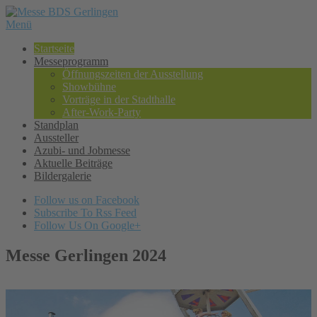
Menü
Startseite
Messeprogramm
Öffnungszeiten der Ausstellung
Showbühne
Vorträge in der Stadthalle
After-Work-Party
Standplan
Aussteller
Azubi- und Jobmesse
Aktuelle Beiträge
Bildergalerie
Follow us on Facebook
Subscribe To Rss Feed
Follow Us On Google+
Messe Gerlingen 2024