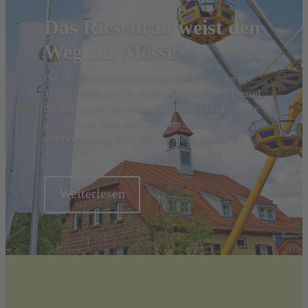
Das Riesenrad weist den
Weg zur Messe
Die zehnte Auflage der Gerlinger Messe steht vor der
Tür und findet vom 19. bis 21. Juli statt. Das Riesenrad,
das mittlerweile zum Wahrzeichen der Gerlinger Messe
geworden ist, bietet auch in diesem Jahr einen
atemberaubenden Blick über das Messegelände und
die...
Weiterlesen